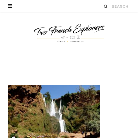
cascadesdouzoud-
twofrenchexplorers-
blogvoyage
BY
CÉLIA TICHADELLE
JANVIER 11, 2016