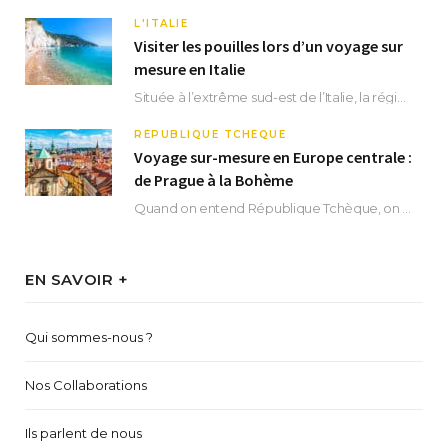
L'ITALIE
Visiter les pouilles lors d’un voyage sur
mesure en Italie
Située à l’extrême sud-est de l’Italie, la région des Pouilles promet un séjour fascinant, à…
RÉPUBLIQUE TCHÈQUE
Voyage sur-mesure en Europe centrale :
de Prague à la Bohème
Quand on entend République Tchèque, on pense immédiatement à sa capitale Prague. Si cette superbe…
EN SAVOIR +
Qui sommes-nous ?
Nos Collaborations
Ils parlent de nous