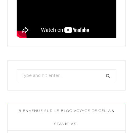
S
e
a
r
c
BIENVENUE SUR LE BLOG VOYAGE DE CÉLIA &
h
f
STANISLAS !
o