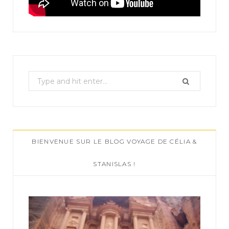
S
e
a
r
c
BIENVENUE SUR LE BLOG VOYAGE DE CÉLIA &
h
f
STANISLAS !
o
r
: