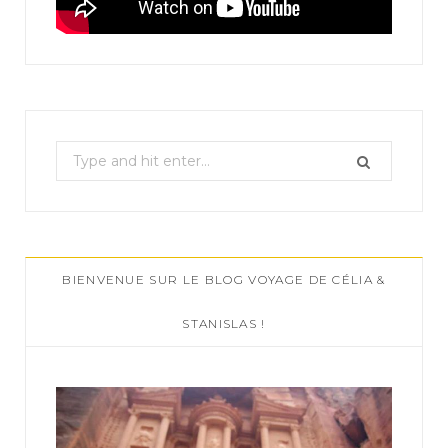
S
e
a
r
c
BIENVENUE SUR LE BLOG VOYAGE DE CÉLIA &
h
f
STANISLAS !
o
r
: