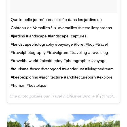
Quelle belle journée ensoleillée dans les jardins du
Château de Versailles ! ☀️ #versailles #versaillesgardens
#jardins #landscape #landscape_captures
#landscapephotography #paysage #foret #boy #travel
#travelphotography #travelgram #traveling #travelblog
#traveltheworld #picoftheday #photographer #voyage
#tourisme #vsco #vscogood #wanderlust #livingthedream
#keepexploring #architecture #architectureporn #explore
#human #bestplace
Une photo publiée par Travel & Lifestyle Blog ✈️🍹 (@twofrenchexplorers) le