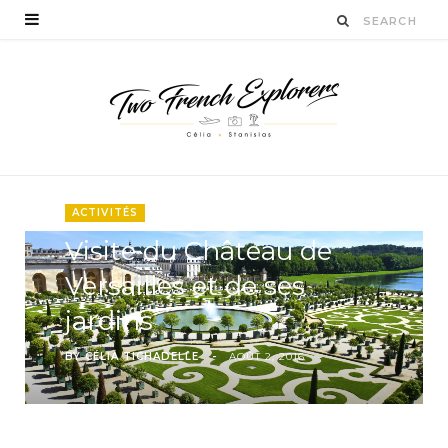
ACTIVITÉS
Visite du Château de
Versailles et de ses
jardins
BY
CÉLIA TICHADELLE
AOÛT 2, 2016