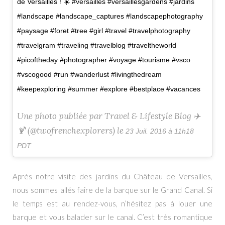
de Versailles ! ☀️ #versailles #versaillesgardens #jardins
#landscape #landscape_captures #landscapephotography
#paysage #foret #tree #girl #travel #travelphotography
#travelgram #traveling #travelblog #traveltheworld
#picoftheday #photographer #voyage #tourisme #vsco
#vscogood #run #wanderlust #livingthedream
#keepexploring #summer #explore #bestplace #vacances
Une photo publiée par Travel & Lifestyle Blog ✈️
🍹 (@twofrenchexplorers) le
23 Juil. 2016 à 11h18
PDT
Après notre visite des jardins du Château de Versailles,
nous sommes allés faire de la barque sur le Grand Canal. Si
le temps est au rendez-vous, n’hésitez pas à louer une
barque et vous balader sur le canal. C’est très romantique