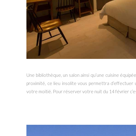
Une bibliothèque, un salon ainsi qu’une cuisine équipée
proximité, ce lieu insolite vous permettra d’effectuer
votre moitié. Pour réserver votre nuit du 14 février c’
#2.
Le Château de Clermont-Savès à To