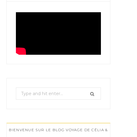
S
e
a
r
c
BIENVENUE SUR LE BLOG VOYAGE DE CÉLIA &
h