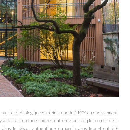
ème
le verte et écologique en plein cœur du 11
arrondissement.
aysé le temps d’une soirée tout en étant en plein cœur de la
t dans le décor authentique du jardin dans lequel ont été