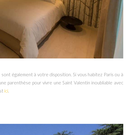
 sont également à votre disposition. Si vous habitez Paris ou à
 une parenthèse pour vivre une Saint Valentin inoubliable avec
est
ici
.
ulouse