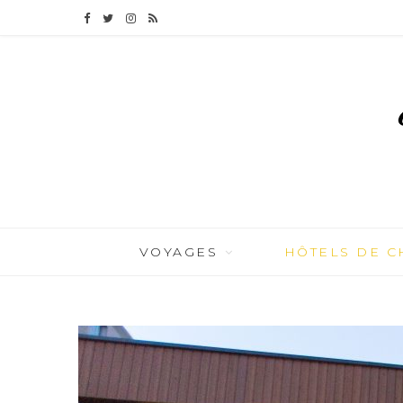
F
T
I
R
a
w
n
S
c
i
s
S
e
t
t
b
t
a
o
e
g
o
r
r
VOYAGES
HÔTELS DE 
k
a
m