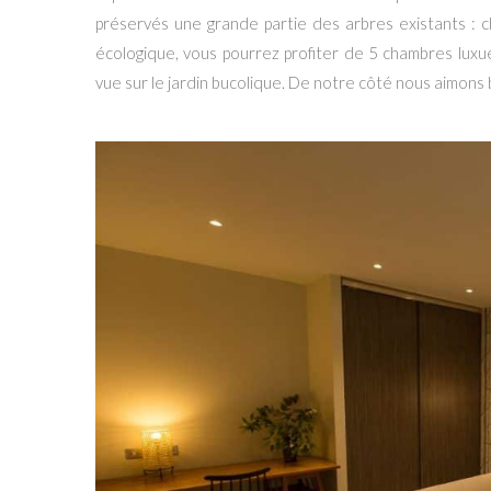
préservés une grande partie des arbres existants : c
écologique, vous pourrez profiter de 5 chambres luxu
vue sur le jardin bucolique. De notre côté nous aimon