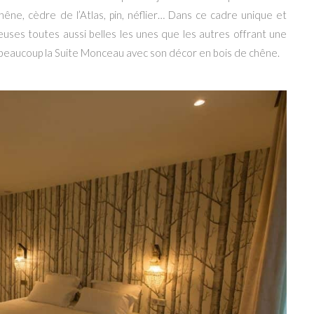
hêne, cèdre de l’Atlas, pin, néflier… Dans ce cadre unique et
euses toutes aussi belles les unes que les autres offrant une
s beaucoup la Suite Monceau avec son décor en bois de chêne.