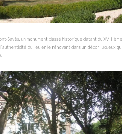
ont-Savès, un monument classé historique datant du XVIIIème
é l’authenticité du lieu en le rénovant dans un décor luxueux qui
e.