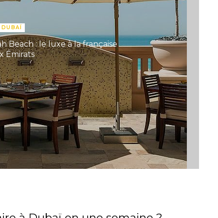
DUBAÏ
h Beach : le luxe à la française
x Émirats
aire à Dubaï en une semaine ?