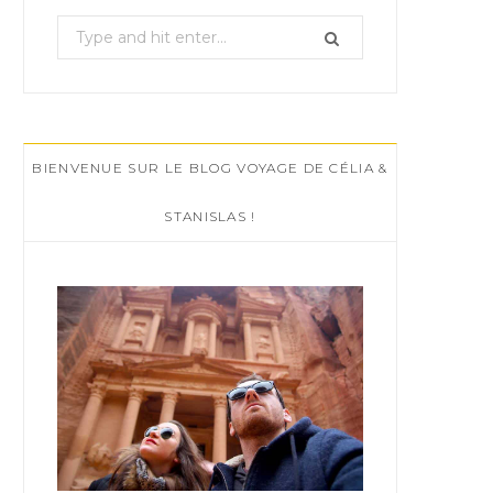
S
e
a
r
c
BIENVENUE SUR LE BLOG VOYAGE DE CÉLIA &
h
f
STANISLAS !
o
r
: