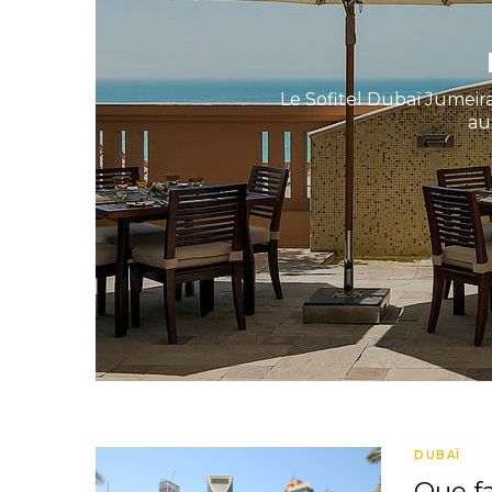
Le Sofitel Dubaï Jumeira
au
DUBAÏ
Que f