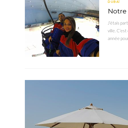
DUBAÏ
Notre 
J’étais par
ville. C’es
année pour