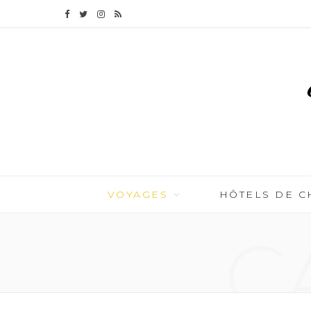
F
T
I
R
a
w
n
S
c
i
s
S
e
t
t
b
t
a
o
e
g
o
r
r
VOYAGES
HÔTELS DE 
k
a
C
m