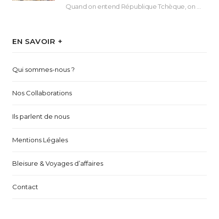
Quand on entend République Tchèque, on pense immédiatement à sa capitale Prague. Si cette superbe…
EN SAVOIR +
Qui sommes-nous ?
Nos Collaborations
Ils parlent de nous
Mentions Légales
Bleisure & Voyages d’affaires
Contact