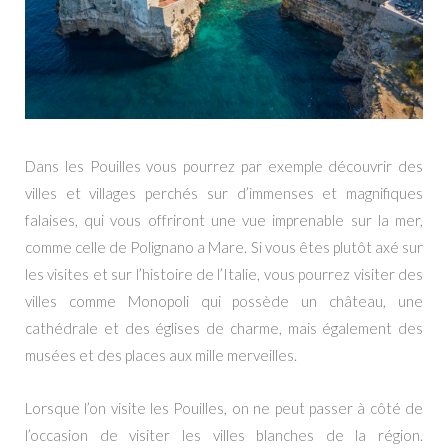
Dans les Pouilles vous pourrez par exemple découvrir des
villes et villages perchés sur d’immenses et magnifiques
falaises, qui vous offriront une vue imprenable sur la mer,
comme celle de Polignano a Mare. Si vous êtes plutôt axé sur
les visites et sur l’histoire de l’Italie, vous pourrez visiter des
villes comme Monopoli qui possède un château, une
cathédrale et des églises de charme, mais également des
musées et des places aux mille merveilles.
Lorsque l’on visite les Pouilles, on ne peut passer à côté de
l’occasion de visiter les villes blanches de la région.