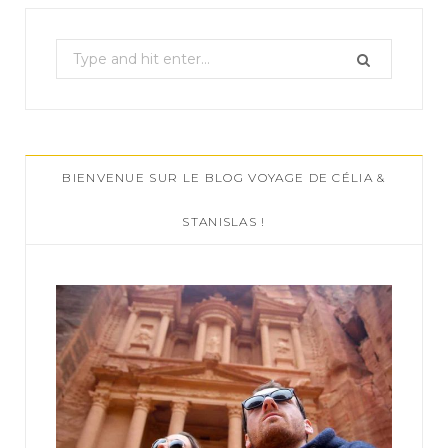
S
e
a
r
c
BIENVENUE SUR LE BLOG VOYAGE DE CÉLIA &
h
f
STANISLAS !
o
r
: