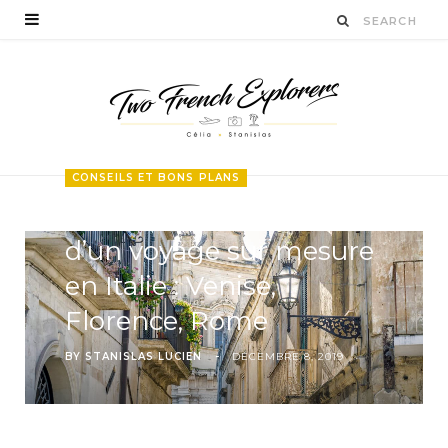
CONSEILS ET BONS PLANS
Les incontournables
d’un voyage sur mesure
en Italie : Venise,
Florence, Rome
BY
STANISLAS LUCIEN
DÉCEMBRE 8, 2019