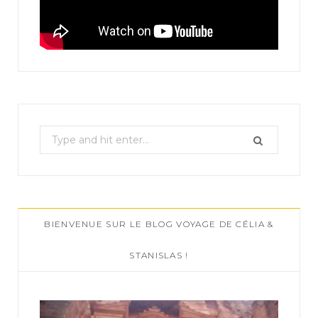
S
e
a
r
c
BIENVENUE SUR LE BLOG VOYAGE DE CÉLIA &
h
f
STANISLAS !
o
r
: