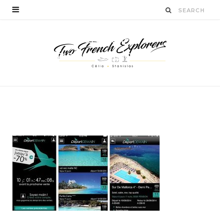
departdemain-
twofrenchexplorers-
blogvoyage
BY
CÉLIA TICHADELLE
JANVIER 27, 2016