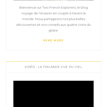
Bienvenue sur Two French Explorers, le blog
voyage de l'évasion en couple à travers le
monde. Nous partageons nos plus belles
découvertes et nos conseils aux quatre coins du
globe.
READ MORE
VIDÉO : LA FINLANDE VUE DU CIEL