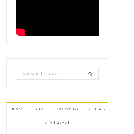
S
e
a
r
c
BIENVENUE SUR LE BLOG VOYAGE DE CÉLIA &
h
f
STANISLAS !
o
r