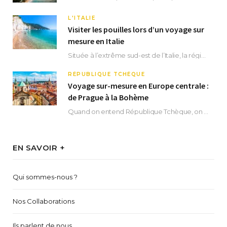
L'ITALIE
Visiter les pouilles lors d’un voyage sur
mesure en Italie
Située à l’extrême sud-est de l’Italie, la région des Pouilles promet un séjour fascinant, à…
RÉPUBLIQUE TCHÈQUE
Voyage sur-mesure en Europe centrale :
de Prague à la Bohème
Quand on entend République Tchèque, on pense immédiatement à sa capitale Prague. Si cette superbe…
EN SAVOIR +
Qui sommes-nous ?
Nos Collaborations
Ils parlent de nous