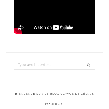
S
e
a
r
c
BIENVENUE SUR LE BLOG VOYAGE DE CÉLIA &
h
f
STANISLAS !
o