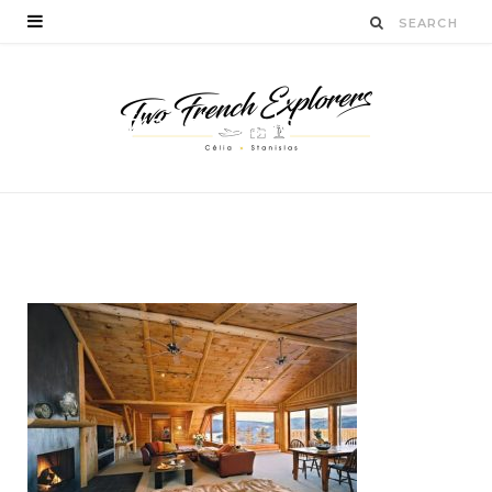
twofrenchexplorers-
blog
BY
CÉLIA TICHADELLE
JANVIER 28, 2016