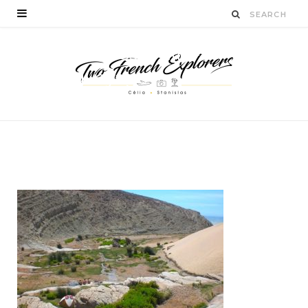
capsimessaouira-
blogvoyage-
twofrenchexplorers
BY
CÉLIA TICHADELLE
JANVIER 19, 2016