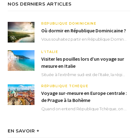
NOS DERNIERS ARTICLES
RÉPUBLIQUE DOMINICAINE
Où dormir en République Dominicaine ?
Vous souhaitez partir en République Dominicaine et vous ne savez pas où dormir ? Située aux…
L'ITALIE
Visiter les pouilles lors d’un voyage sur
mesure en Italie
Située à l’extrême sud-est de l’Italie, la région des Pouilles promet un séjour fascinant, à…
RÉPUBLIQUE TCHÈQUE
Voyage sur-mesure en Europe centrale :
de Prague à la Bohème
Quand on entend République Tchèque, on pense immédiatement à sa capitale Prague. Si cette superbe…
EN SAVOIR +