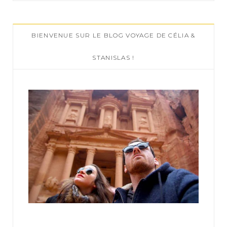
r
c
BIENVENUE SUR LE BLOG VOYAGE DE CÉLIA &
h
f
STANISLAS !
o
r
: