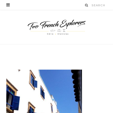
oudormiraessaouira-
twofrenchexplorers
BY
CÉLIA TICHADELLE
JANVIER 19, 2016