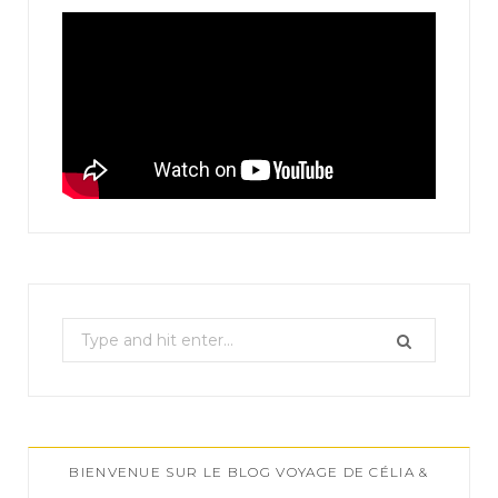
S
e
a
r
c
BIENVENUE SUR LE BLOG VOYAGE DE CÉLIA &
h