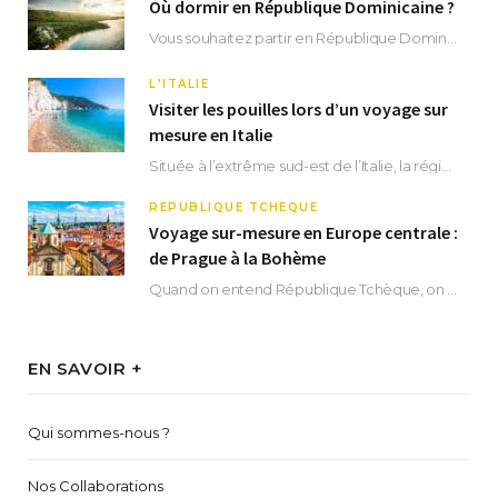
Où dormir en République Dominicaine ?
Vous souhaitez partir en République Dominicaine et vous ne savez pas où dormir ? Située aux…
L'ITALIE
Visiter les pouilles lors d’un voyage sur
mesure en Italie
Située à l’extrême sud-est de l’Italie, la région des Pouilles promet un séjour fascinant, à…
RÉPUBLIQUE TCHÈQUE
Voyage sur-mesure en Europe centrale :
de Prague à la Bohème
Quand on entend République Tchèque, on pense immédiatement à sa capitale Prague. Si cette superbe…
EN SAVOIR +
Qui sommes-nous ?
Nos Collaborations