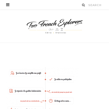
tufaisquoiceweekend-
blogvoyage
BY
CÉLIA TICHADELLE
JANVIER 27, 2016