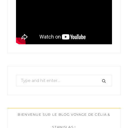
S
e
a
r
c
BIENVENUE SUR LE BLOG VOYAGE DE CÉLIA &
h
f
STANISLAS !