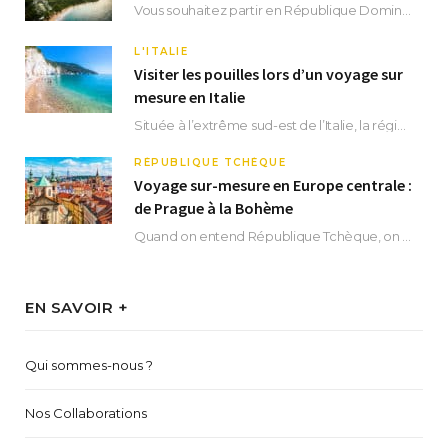
Vous souhaitez partir en République Dominicaine et vous ne savez pas où dormir ? Située aux…
L'ITALIE
Visiter les pouilles lors d’un voyage sur
mesure en Italie
Située à l’extrême sud-est de l’Italie, la région des Pouilles promet un séjour fascinant, à…
RÉPUBLIQUE TCHÈQUE
Voyage sur-mesure en Europe centrale :
de Prague à la Bohème
Quand on entend République Tchèque, on pense immédiatement à sa capitale Prague. Si cette superbe…
EN SAVOIR +
Qui sommes-nous ?
Nos Collaborations