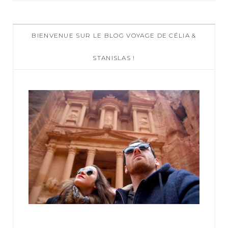
r
c
BIENVENUE SUR LE BLOG VOYAGE DE CÉLIA &
h
f
STANISLAS !
o
r
: