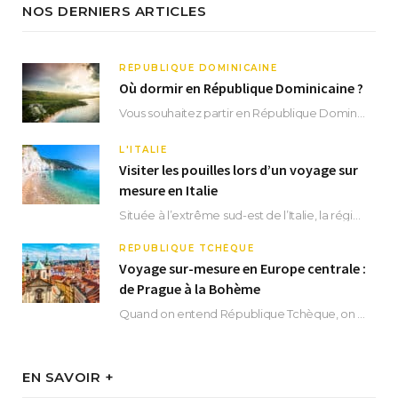
NOS DERNIERS ARTICLES
RÉPUBLIQUE DOMINICAINE
Où dormir en République Dominicaine ?
Vous souhaitez partir en République Dominicaine et vous ne savez pas où dormir ? Située aux…
L'ITALIE
Visiter les pouilles lors d’un voyage sur
mesure en Italie
Située à l’extrême sud-est de l’Italie, la région des Pouilles promet un séjour fascinant, à…
RÉPUBLIQUE TCHÈQUE
Voyage sur-mesure en Europe centrale :
de Prague à la Bohème
Quand on entend République Tchèque, on pense immédiatement à sa capitale Prague. Si cette superbe…
EN SAVOIR +