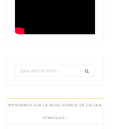
S
e
a
r
c
BIENVENUE SUR LE BLOG VOYAGE DE CÉLIA &
h
f
STANISLAS !
o
r