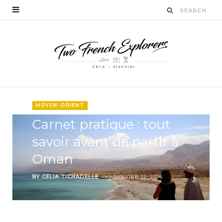
MOYEN-ORIENT
Carnet pratique : tout
savoir avant de partir à
Oman
BY
CÉLIA TICHADELLE
JANVIER 12, 2016