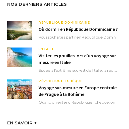
NOS DERNIERS ARTICLES
RÉPUBLIQUE DOMINICAINE
Où dormir en République Dominicaine ?
Vous souhaitez partir en République Dominicaine et vous ne savez pas où dormir ? Située aux…
L'ITALIE
Visiter les pouilles lors d’un voyage sur
mesure en Italie
Située à l’extrême sud-est de l’Italie, la région des Pouilles promet un séjour fascinant, à…
RÉPUBLIQUE TCHÈQUE
Voyage sur-mesure en Europe centrale :
de Prague à la Bohème
Quand on entend République Tchèque, on pense immédiatement à sa capitale Prague. Si cette superbe…
EN SAVOIR +