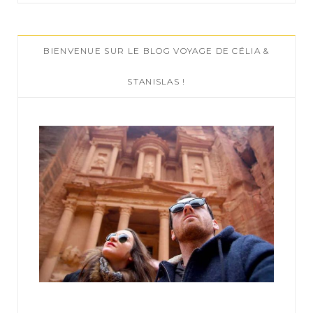
r
c
BIENVENUE SUR LE BLOG VOYAGE DE CÉLIA &
h
f
STANISLAS !
o
r
: