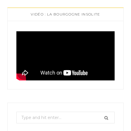
VIDÉO : LA BOURGOGNE INSOLITE
S
e
a