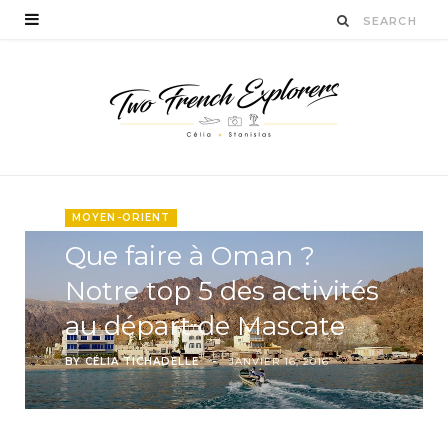
MOYEN-ORIENT
Que faire à Oman ?
Notre top 5 des activités
au départ de Mascate
BY
CÉLIA TICHADELLE
JANVIER 16, 2016