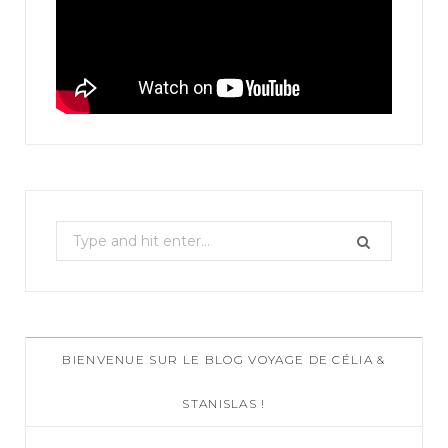
S
e
a
r
c
BIENVENUE SUR LE BLOG VOYAGE DE CÉLIA &
h
f
STANISLAS !
o
r