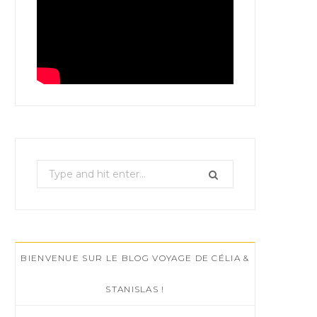
S
e
a
r
c
BIENVENUE SUR LE BLOG VOYAGE DE CÉLIA &
h
f
STANISLAS !
o
r