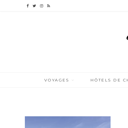
F
T
I
R
a
w
n
S
c
i
s
S
e
t
t
b
t
a
o
e
g
o
r
r
VOYAGES
HÔTELS DE 
k
a
BY
CÉLIA TICHADELLE
JANVIER 16, 2016
m