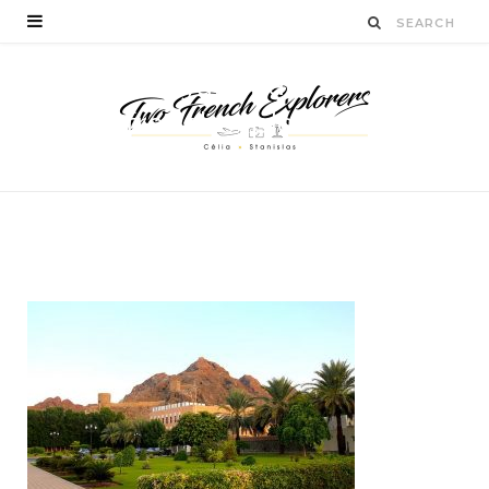
palaisroyaloman-
twofrenchexplorers-
blogvoyage
BY
CÉLIA TICHADELLE
JANVIER 16, 2016