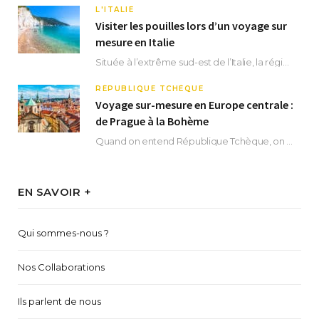
L'ITALIE
Visiter les pouilles lors d’un voyage sur
mesure en Italie
Située à l’extrême sud-est de l’Italie, la région des Pouilles promet un séjour fascinant, à…
RÉPUBLIQUE TCHÈQUE
Voyage sur-mesure en Europe centrale :
de Prague à la Bohème
Quand on entend République Tchèque, on pense immédiatement à sa capitale Prague. Si cette superbe…
EN SAVOIR +
Qui sommes-nous ?
Nos Collaborations
Ils parlent de nous