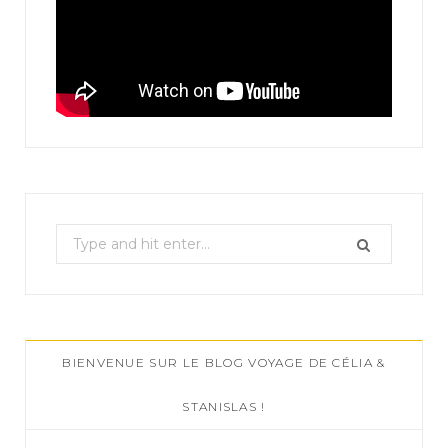
S
e
a
r
c
BIENVENUE SUR LE BLOG VOYAGE DE CÉLIA &
h
f
STANISLAS !
o
r