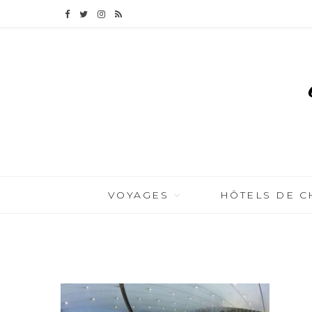
F
T
I
R
a
w
n
S
c
i
s
S
e
t
t
b
t
a
o
e
g
o
r
r
VOYAGES
HÔTELS DE 
k
a
BY
CÉLIA TICHADELLE
JANVIER 16, 2016
m