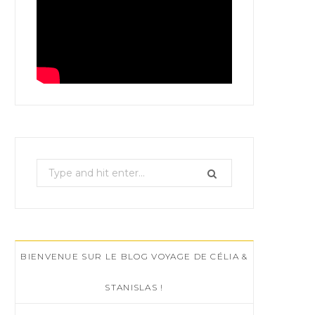
S
e
a
r
c
BIENVENUE SUR LE BLOG VOYAGE DE CÉLIA &
h
f
STANISLAS !
o
r