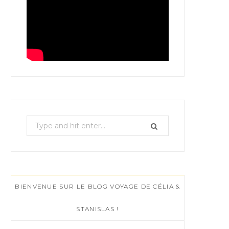
S
e
a
r
c
BIENVENUE SUR LE BLOG VOYAGE DE CÉLIA &
h
f
STANISLAS !
o
r