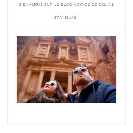
BIENVENUE SUR LE BLOG VOYAGE DE CÉLIA &
h
f
STANISLAS !
o
r
: