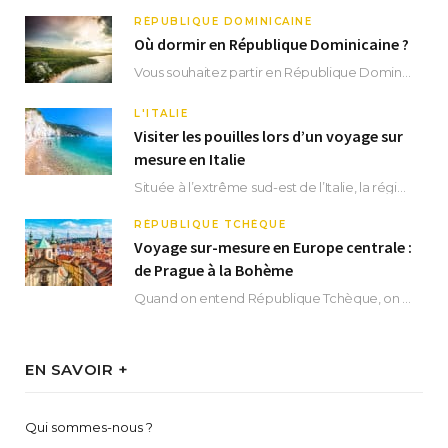
RÉPUBLIQUE DOMINICAINE
Où dormir en République Dominicaine ?
Vous souhaitez partir en République Dominicaine et vous ne savez pas où dormir ? Située aux…
L'ITALIE
Visiter les pouilles lors d’un voyage sur
mesure en Italie
Située à l’extrême sud-est de l’Italie, la région des Pouilles promet un séjour fascinant, à…
RÉPUBLIQUE TCHÈQUE
Voyage sur-mesure en Europe centrale :
de Prague à la Bohème
Quand on entend République Tchèque, on pense immédiatement à sa capitale Prague. Si cette superbe…
EN SAVOIR +
Qui sommes-nous ?