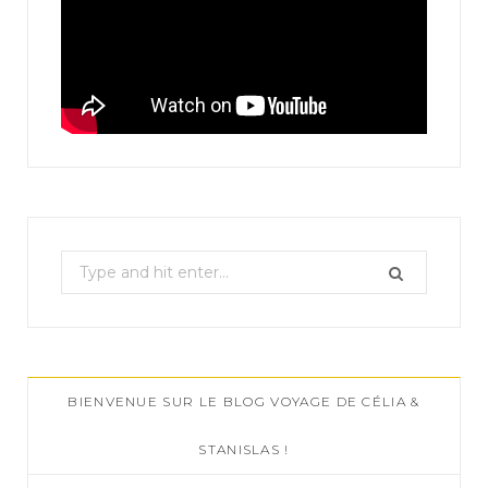
S
e
a
r
c
BIENVENUE SUR LE BLOG VOYAGE DE CÉLIA &
h
f
STANISLAS !
o