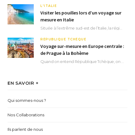
L'ITALIE
Visiter les pouilles lors d’un voyage sur
mesure en Italie
Située à l’extrême sud-est de l’Italie, la région des Pouilles promet un séjour fascinant, à…
RÉPUBLIQUE TCHÈQUE
Voyage sur-mesure en Europe centrale :
de Prague à la Bohème
Quand on entend République Tchèque, on pense immédiatement à sa capitale Prague. Si cette superbe…
EN SAVOIR +
Qui sommes-nous ?
Nos Collaborations
Ils parlent de nous