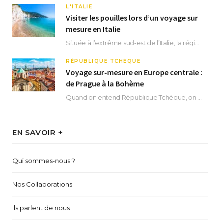
L'ITALIE
Visiter les pouilles lors d’un voyage sur
mesure en Italie
Située à l’extrême sud-est de l’Italie, la région des Pouilles promet un séjour fascinant, à…
RÉPUBLIQUE TCHÈQUE
Voyage sur-mesure en Europe centrale :
de Prague à la Bohème
Quand on entend République Tchèque, on pense immédiatement à sa capitale Prague. Si cette superbe…
EN SAVOIR +
Qui sommes-nous ?
Nos Collaborations
Ils parlent de nous