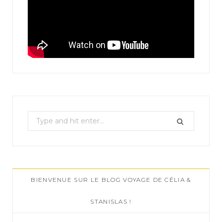
S
e
a
r
c
BIENVENUE SUR LE BLOG VOYAGE DE CÉLIA &
h
f
STANISLAS !
o
r