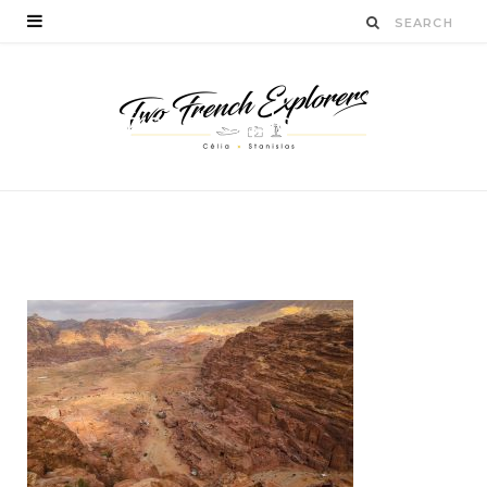
twofrenchexplorers-
petra-program (1)
BY
STANISLAS LUCIEN
FÉVRIER 1, 2016