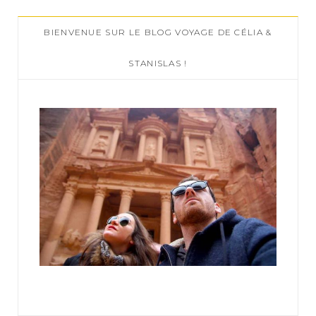
c
BIENVENUE SUR LE BLOG VOYAGE DE CÉLIA &
h
f
STANISLAS !
o
r
: