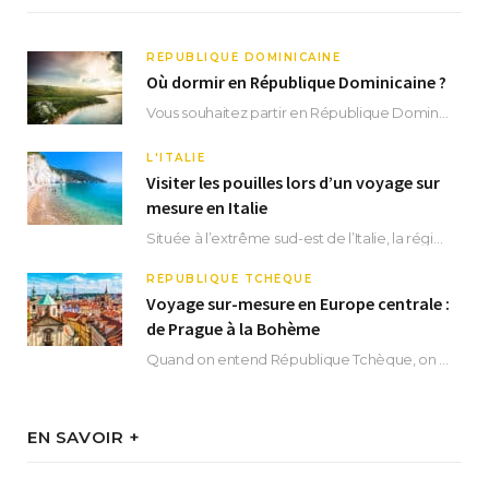
RÉPUBLIQUE DOMINICAINE
Où dormir en République Dominicaine ?
Vous souhaitez partir en République Dominicaine et vous ne savez pas où dormir ? Située aux…
L'ITALIE
Visiter les pouilles lors d’un voyage sur
mesure en Italie
Située à l’extrême sud-est de l’Italie, la région des Pouilles promet un séjour fascinant, à…
RÉPUBLIQUE TCHÈQUE
Voyage sur-mesure en Europe centrale :
de Prague à la Bohème
Quand on entend République Tchèque, on pense immédiatement à sa capitale Prague. Si cette superbe…
EN SAVOIR +