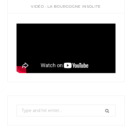
VIDÉO : LA BOURGOGNE INSOLITE
S
e
a
r