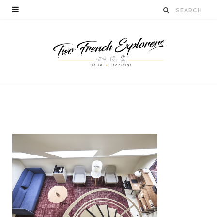
vacancesàbruxelles-
hotelbruxelles
BY
CÉLIA TICHADELLE
MAI 11, 2016