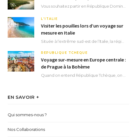
Vous souhaitez partir en République Dominicaine et vous ne savez pas où dormir ? Située aux…
L'ITALIE
Visiter les pouilles lors d’un voyage sur
mesure en Italie
Située à l’extrême sud-est de l’Italie, la région des Pouilles promet un séjour fascinant, à…
RÉPUBLIQUE TCHÈQUE
Voyage sur-mesure en Europe centrale :
de Prague à la Bohème
Quand on entend République Tchèque, on pense immédiatement à sa capitale Prague. Si cette superbe…
EN SAVOIR +
Qui sommes-nous ?
Nos Collaborations