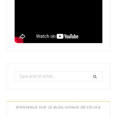
S
e
a
r
c
BIENVENUE SUR LE BLOG VOYAGE DE CÉLIA &
h
f