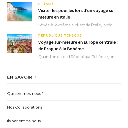
L'ITALIE
Visiter les pouilles lors d’un voyage sur
mesure en Italie
Située à l’extrême sud-est de l’Italie, la région des Pouilles promet un séjour fascinant, à…
RÉPUBLIQUE TCHÈQUE
Voyage sur-mesure en Europe centrale :
de Prague à la Bohème
Quand on entend République Tchèque, on pense immédiatement à sa capitale Prague. Si cette superbe…
EN SAVOIR +
Qui sommes-nous ?
Nos Collaborations
Ils parlent de nous