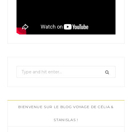
S
e
a
r
c
BIENVENUE SUR LE BLOG VOYAGE DE CÉLIA &
h
f
STANISLAS !
o
r