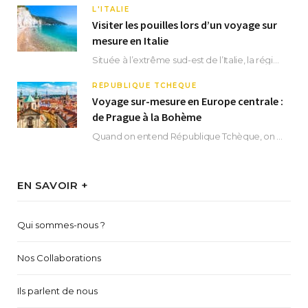
L'ITALIE
Visiter les pouilles lors d’un voyage sur
mesure en Italie
Située à l’extrême sud-est de l’Italie, la région des Pouilles promet un séjour fascinant, à…
RÉPUBLIQUE TCHÈQUE
Voyage sur-mesure en Europe centrale :
de Prague à la Bohème
Quand on entend République Tchèque, on pense immédiatement à sa capitale Prague. Si cette superbe…
EN SAVOIR +
Qui sommes-nous ?
Nos Collaborations
Ils parlent de nous