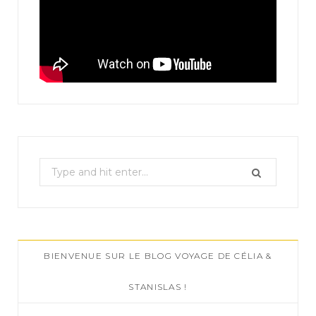
S
e
a
r
c
BIENVENUE SUR LE BLOG VOYAGE DE CÉLIA &
h
f
STANISLAS !
o
r