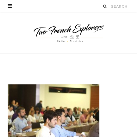
twofrenchexplorers
BY
CÉLIA TICHADELLE
JUIN 2, 2016