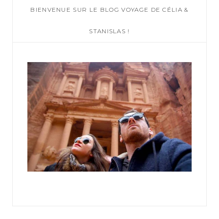
BIENVENUE SUR LE BLOG VOYAGE DE CÉLIA &
h
f
STANISLAS !
o
r
: