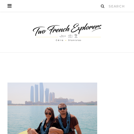
activitésabudhabi
BY
CÉLIA TICHADELLE
JUIN 9, 2016