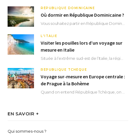
RÉPUBLIQUE DOMINICAINE
Où dormir en République Dominicaine ?
Vous souhaitez partir en République Dominicaine et vous ne savez pas où dormir ? Située aux…
L'ITALIE
Visiter les pouilles lors d’un voyage sur
mesure en Italie
Située à l’extrême sud-est de l’Italie, la région des Pouilles promet un séjour fascinant, à…
RÉPUBLIQUE TCHÈQUE
Voyage sur-mesure en Europe centrale :
de Prague à la Bohème
Quand on entend République Tchèque, on pense immédiatement à sa capitale Prague. Si cette superbe…
EN SAVOIR +
Qui sommes-nous ?