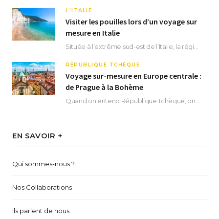
L'ITALIE
Visiter les pouilles lors d’un voyage sur
mesure en Italie
Située à l’extrême sud-est de l’Italie, la région des Pouilles promet un séjour fascinant, à…
RÉPUBLIQUE TCHÈQUE
Voyage sur-mesure en Europe centrale :
de Prague à la Bohème
Quand on entend République Tchèque, on pense immédiatement à sa capitale Prague. Si cette superbe…
EN SAVOIR +
Qui sommes-nous ?
Nos Collaborations
Ils parlent de nous