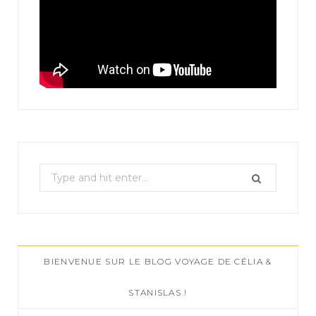
S
e
a
r
c
BIENVENUE SUR LE BLOG VOYAGE DE CÉLIA &
h
f
STANISLAS !
o