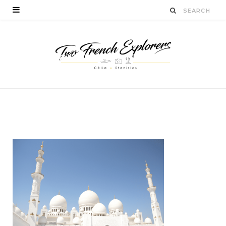
visiterlamosqueesheikza
yed-twofrenchexplorers
BY
CÉLIA TICHADELLE
JUIN 7, 2016