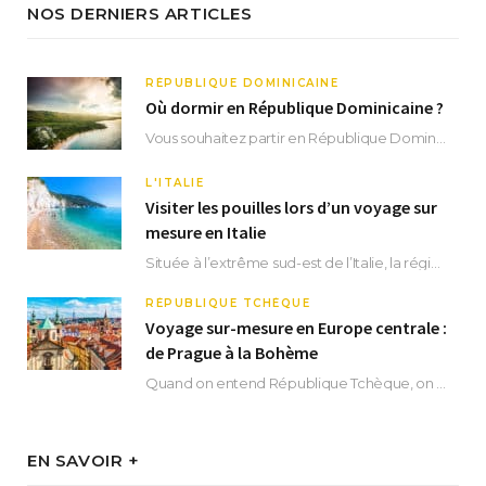
NOS DERNIERS ARTICLES
RÉPUBLIQUE DOMINICAINE
Où dormir en République Dominicaine ?
Vous souhaitez partir en République Dominicaine et vous ne savez pas où dormir ? Située aux…
L'ITALIE
Visiter les pouilles lors d’un voyage sur
mesure en Italie
Située à l’extrême sud-est de l’Italie, la région des Pouilles promet un séjour fascinant, à…
RÉPUBLIQUE TCHÈQUE
Voyage sur-mesure en Europe centrale :
de Prague à la Bohème
Quand on entend République Tchèque, on pense immédiatement à sa capitale Prague. Si cette superbe…
EN SAVOIR +