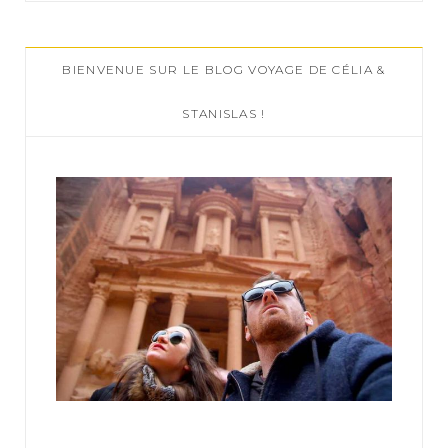
r
c
BIENVENUE SUR LE BLOG VOYAGE DE CÉLIA &
h
f
STANISLAS !
o
r
: