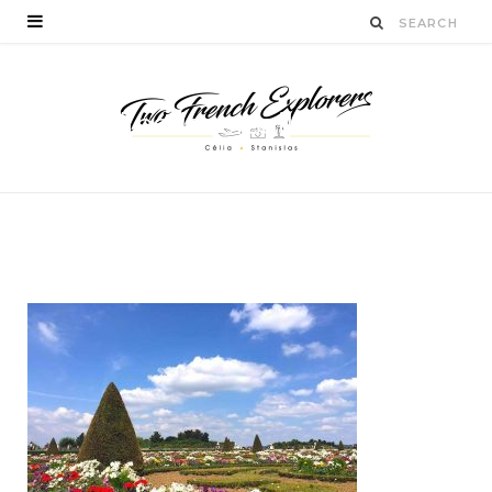
jardinsdeversailles-
blogvoyage
BY
CÉLIA TICHADELLE
AOÛT 2, 2016