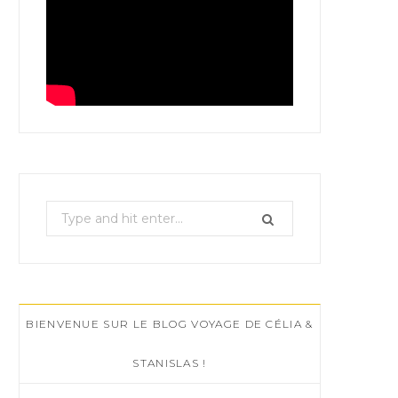
S
e
a
r
c
BIENVENUE SUR LE BLOG VOYAGE DE CÉLIA &
h
f
STANISLAS !
o
r