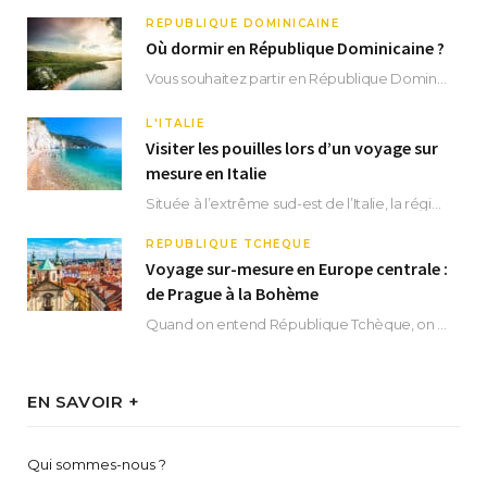
RÉPUBLIQUE DOMINICAINE
Où dormir en République Dominicaine ?
Vous souhaitez partir en République Dominicaine et vous ne savez pas où dormir ? Située aux…
L'ITALIE
Visiter les pouilles lors d’un voyage sur
mesure en Italie
Située à l’extrême sud-est de l’Italie, la région des Pouilles promet un séjour fascinant, à…
RÉPUBLIQUE TCHÈQUE
Voyage sur-mesure en Europe centrale :
de Prague à la Bohème
Quand on entend République Tchèque, on pense immédiatement à sa capitale Prague. Si cette superbe…
EN SAVOIR +
Qui sommes-nous ?