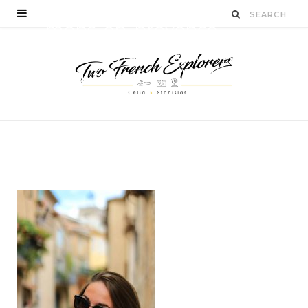
mons-en-provence-
village-grasse-cannes-
blog-two-french-
explorers-8
BY
STANISLAS LUCIEN
AOÛT 24, 2016