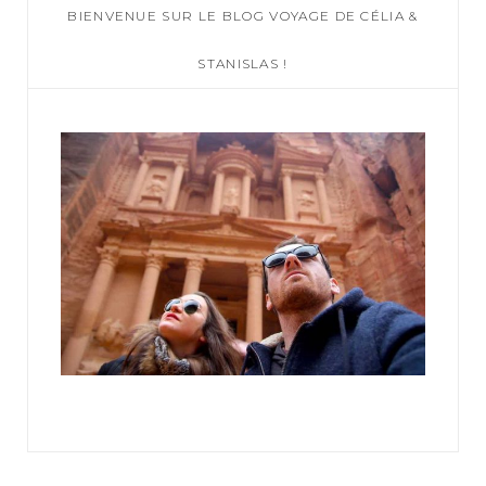
BIENVENUE SUR LE BLOG VOYAGE DE CÉLIA &
h
f
STANISLAS !
o
r
: