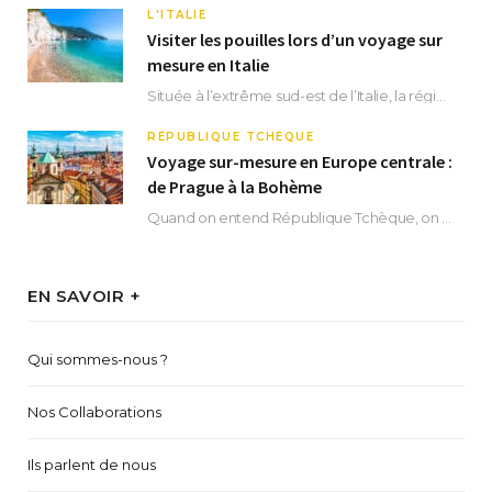
L'ITALIE
Visiter les pouilles lors d’un voyage sur
mesure en Italie
Située à l’extrême sud-est de l’Italie, la région des Pouilles promet un séjour fascinant, à…
RÉPUBLIQUE TCHÈQUE
Voyage sur-mesure en Europe centrale :
de Prague à la Bohème
Quand on entend République Tchèque, on pense immédiatement à sa capitale Prague. Si cette superbe…
EN SAVOIR +
Qui sommes-nous ?
Nos Collaborations
Ils parlent de nous