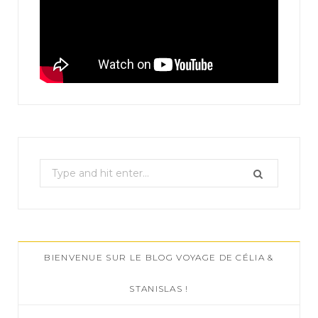
S
e
a
r
c
BIENVENUE SUR LE BLOG VOYAGE DE CÉLIA &
h
f
STANISLAS !
o
r