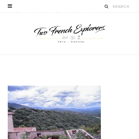
mons-en-provence-
village-grasse-cannes-
blog-two-french-
explorers-9
BY
STANISLAS LUCIEN
AOÛT 24, 2016