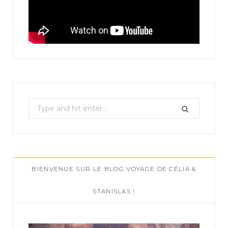
S
e
a
r
c
BIENVENUE SUR LE BLOG VOYAGE DE CÉLIA &
h
f
STANISLAS !
o
r
: