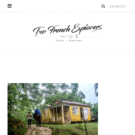
samana-republique-
dominicaine-voyages-
viva-blog-two-french-
explorers
BY
CÉLIA TICHADELLE
NOVEMBRE 17, 2016