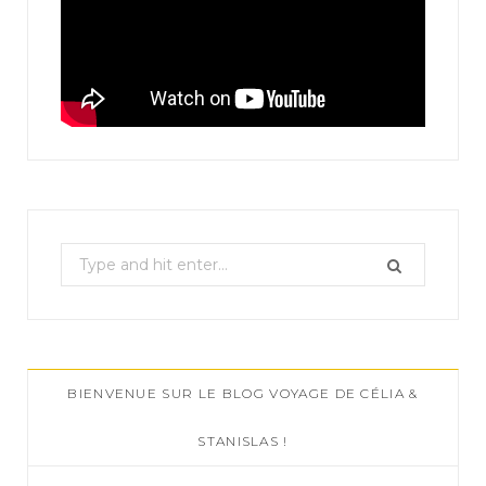
S
e
a
r
c
BIENVENUE SUR LE BLOG VOYAGE DE CÉLIA &
h
f
STANISLAS !
o
r