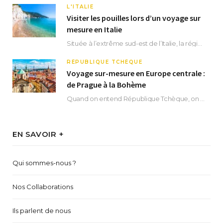
L'ITALIE
Visiter les pouilles lors d’un voyage sur
mesure en Italie
Située à l’extrême sud-est de l’Italie, la région des Pouilles promet un séjour fascinant, à…
RÉPUBLIQUE TCHÈQUE
Voyage sur-mesure en Europe centrale :
de Prague à la Bohème
Quand on entend République Tchèque, on pense immédiatement à sa capitale Prague. Si cette superbe…
EN SAVOIR +
Qui sommes-nous ?
Nos Collaborations
Ils parlent de nous