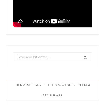
S
e
a
r
c
BIENVENUE SUR LE BLOG VOYAGE DE CÉLIA &
h
f
STANISLAS !
o
r