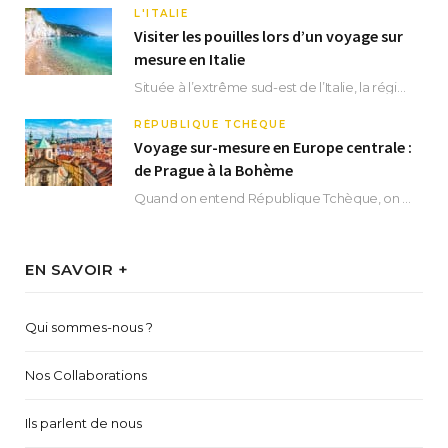
L'ITALIE
Visiter les pouilles lors d’un voyage sur
mesure en Italie
Située à l’extrême sud-est de l’Italie, la région des Pouilles promet un séjour fascinant, à…
RÉPUBLIQUE TCHÈQUE
Voyage sur-mesure en Europe centrale :
de Prague à la Bohème
Quand on entend République Tchèque, on pense immédiatement à sa capitale Prague. Si cette superbe…
EN SAVOIR +
Qui sommes-nous ?
Nos Collaborations
Ils parlent de nous