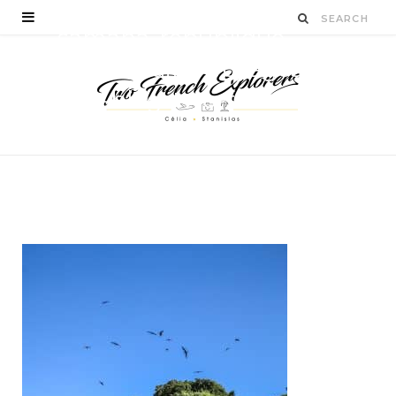
samana-republique-
dominicaine-voyages-
viva-blog-two-french-
explorers
BY
CÉLIA TICHADELLE
NOVEMBRE 17, 2016