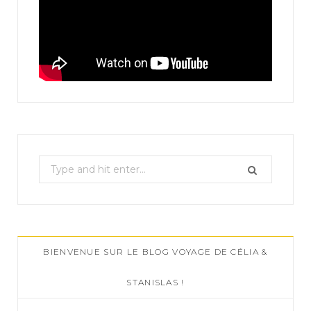
S
e
a
r
c
BIENVENUE SUR LE BLOG VOYAGE DE CÉLIA &
h
f
STANISLAS !
o
r