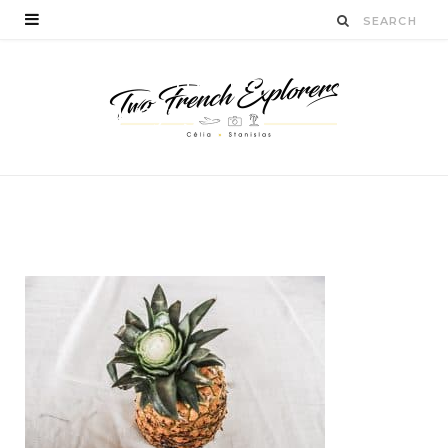
hotelvsamana-
blogvoyage-
twofrenchexplorers-2
BY
CÉLIA TICHADELLE
NOVEMBRE 16, 2016