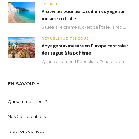
L'ITALIE
Visiter les pouilles lors d’un voyage sur
mesure en Italie
Située à l’extrême sud-est de l’Italie, la région des Pouilles promet un séjour fascinant, à…
RÉPUBLIQUE TCHÈQUE
Voyage sur-mesure en Europe centrale :
de Prague à la Bohème
Quand on entend République Tchèque, on pense immédiatement à sa capitale Prague. Si cette superbe…
EN SAVOIR +
Qui sommes-nous ?
Nos Collaborations
Ils parlent de nous