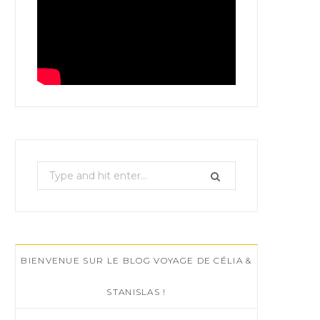
S
e
a
r
c
BIENVENUE SUR LE BLOG VOYAGE DE CÉLIA &
h
f
STANISLAS !
o
r