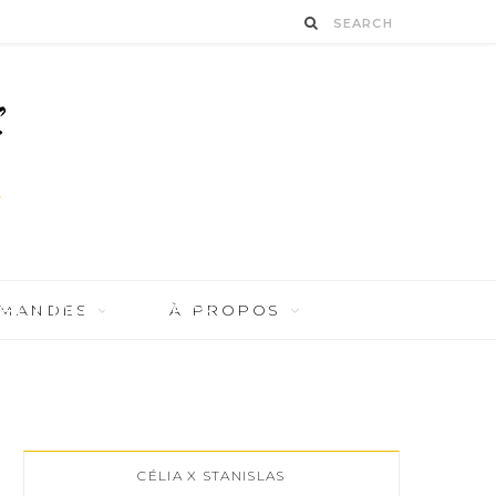
ench-explorers
RMANDES
À PROPOS
CÉLIA X STANISLAS