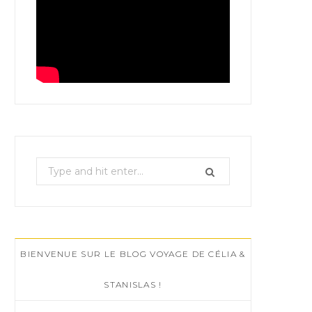
S
e
a
r
c
BIENVENUE SUR LE BLOG VOYAGE DE CÉLIA &
h
f
STANISLAS !
o
r