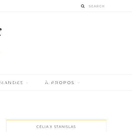
ench-explorers
RMANDES
À PROPOS
CÉLIA X STANISLAS