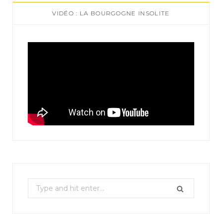
VIDÉO : LA BOURGOGNE INSOLITE
S
e
a