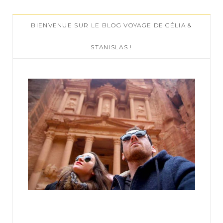
r
c
BIENVENUE SUR LE BLOG VOYAGE DE CÉLIA &
h
f
STANISLAS !
o
r
: