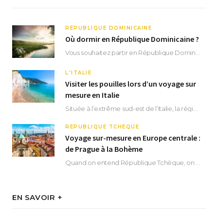
RÉPUBLIQUE DOMINICAINE
Où dormir en République Dominicaine ?
Vous souhaitez partir en République Dominicaine et vous ne savez pas où dormir ? Située aux…
L'ITALIE
Visiter les pouilles lors d’un voyage sur
mesure en Italie
Située à l’extrême sud-est de l’Italie, la région des Pouilles promet un séjour fascinant, à…
RÉPUBLIQUE TCHÈQUE
Voyage sur-mesure en Europe centrale :
de Prague à la Bohème
Quand on entend République Tchèque, on pense immédiatement à sa capitale Prague. Si cette superbe…
EN SAVOIR +