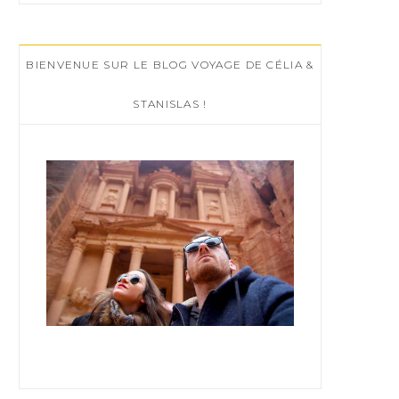
r
c
BIENVENUE SUR LE BLOG VOYAGE DE CÉLIA &
h
f
STANISLAS !
o
r
: