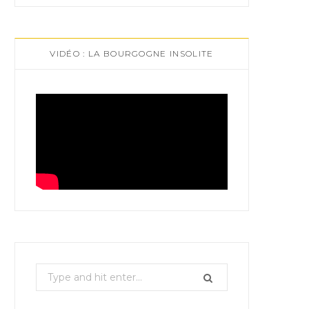
VIDÉO : LA BOURGOGNE INSOLITE
S
e
a