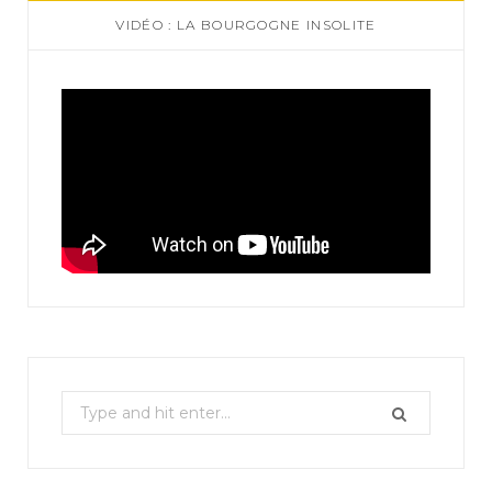
VIDÉO : LA BOURGOGNE INSOLITE
S
e
a
r