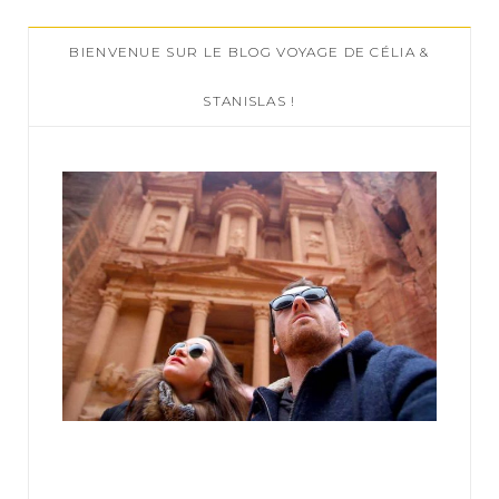
c
BIENVENUE SUR LE BLOG VOYAGE DE CÉLIA &
h
f
STANISLAS !
o
r
: