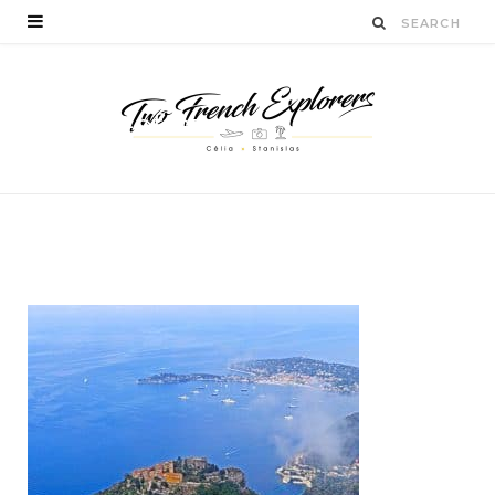
bay-of-eze-
1598155
960
720
BY
CÉLIA TICHADELLE
DÉCEMBRE 19, 2016