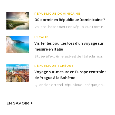
RÉPUBLIQUE DOMINICAINE
Où dormir en République Dominicaine ?
Vous souhaitez partir en République Dominicaine et vous ne savez pas où dormir ? Située aux…
L'ITALIE
Visiter les pouilles lors d’un voyage sur
mesure en Italie
Située à l’extrême sud-est de l’Italie, la région des Pouilles promet un séjour fascinant, à…
RÉPUBLIQUE TCHÈQUE
Voyage sur-mesure en Europe centrale :
de Prague à la Bohème
Quand on entend République Tchèque, on pense immédiatement à sa capitale Prague. Si cette superbe…
EN SAVOIR +