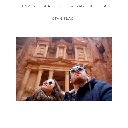
BIENVENUE SUR LE BLOG VOYAGE DE CÉLIA &
h
f
STANISLAS !
o
r
: