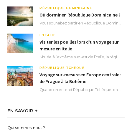
RÉPUBLIQUE DOMINICAINE
Où dormir en République Dominicaine ?
Vous souhaitez partir en République Dominicaine et vous ne savez pas où dormir ? Située aux…
L'ITALIE
Visiter les pouilles lors d’un voyage sur
mesure en Italie
Située à l’extrême sud-est de l’Italie, la région des Pouilles promet un séjour fascinant, à…
RÉPUBLIQUE TCHÈQUE
Voyage sur-mesure en Europe centrale :
de Prague à la Bohème
Quand on entend République Tchèque, on pense immédiatement à sa capitale Prague. Si cette superbe…
EN SAVOIR +
Qui sommes-nous ?