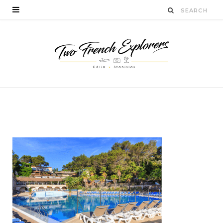
côted’azur
BY
CÉLIA TICHADELLE
DÉCEMBRE 19, 2016