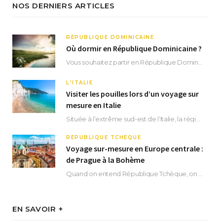
NOS DERNIERS ARTICLES
RÉPUBLIQUE DOMINICAINE
Où dormir en République Dominicaine ?
Vous souhaitez partir en République Dominicaine et vous ne savez pas où dormir ? Située aux…
L'ITALIE
Visiter les pouilles lors d’un voyage sur
mesure en Italie
Située à l’extrême sud-est de l’Italie, la région des Pouilles promet un séjour fascinant, à…
RÉPUBLIQUE TCHÈQUE
Voyage sur-mesure en Europe centrale :
de Prague à la Bohème
Quand on entend République Tchèque, on pense immédiatement à sa capitale Prague. Si cette superbe…
EN SAVOIR +