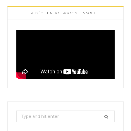
VIDÉO : LA BOURGOGNE INSOLITE
S
e
a