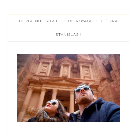
r
c
BIENVENUE SUR LE BLOG VOYAGE DE CÉLIA &
h
f
STANISLAS !
o
r
: