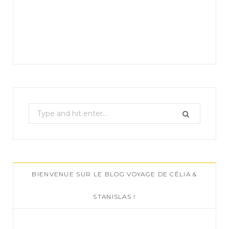
S
e
a
r
c
BIENVENUE SUR LE BLOG VOYAGE DE CÉLIA &
h
f
STANISLAS !
o
r
: