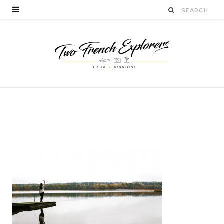
régiondeslacsfinlande
BY
CÉLIA TICHADELLE
DÉCEMBRE 4, 2016