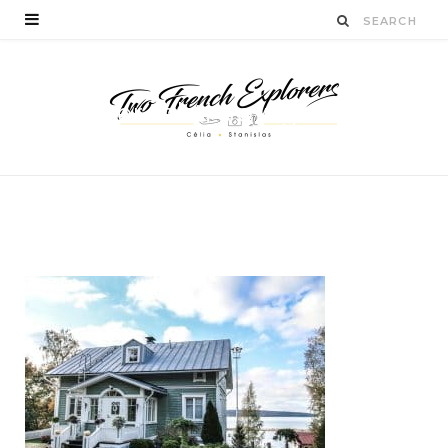
visiter-lahti-voyage-en-
finlande
BY
CÉLIA TICHADELLE
DÉCEMBRE 4, 2016