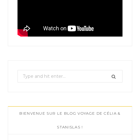
S
e
a
r
c
BIENVENUE SUR LE BLOG VOYAGE DE CÉLIA &
h
f
STANISLAS !
o
r