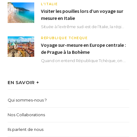
L'ITALIE
Visiter les pouilles lors d’un voyage sur
mesure en Italie
Située à l’extrême sud-est de l’Italie, la région des Pouilles promet un séjour fascinant, à…
RÉPUBLIQUE TCHÈQUE
Voyage sur-mesure en Europe centrale :
de Prague à la Bohème
Quand on entend République Tchèque, on pense immédiatement à sa capitale Prague. Si cette superbe…
EN SAVOIR +
Qui sommes-nous ?
Nos Collaborations
Ils parlent de nous