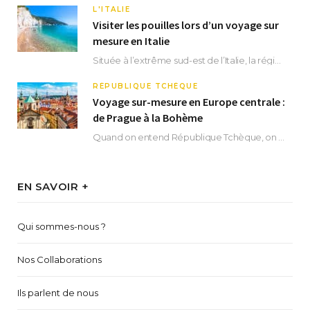
L'ITALIE
Visiter les pouilles lors d’un voyage sur
mesure en Italie
Située à l’extrême sud-est de l’Italie, la région des Pouilles promet un séjour fascinant, à…
RÉPUBLIQUE TCHÈQUE
Voyage sur-mesure en Europe centrale :
de Prague à la Bohème
Quand on entend République Tchèque, on pense immédiatement à sa capitale Prague. Si cette superbe…
EN SAVOIR +
Qui sommes-nous ?
Nos Collaborations
Ils parlent de nous