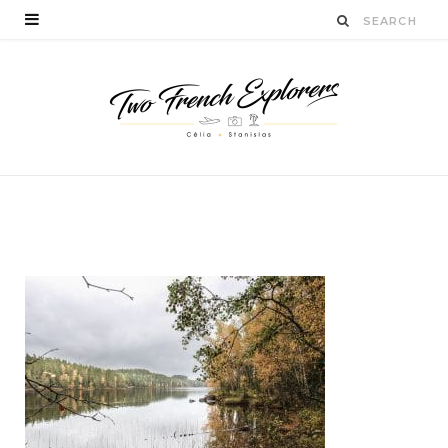
parc-repovesi-finlande
BY
CÉLIA TICHADELLE
DÉCEMBRE 4, 2016