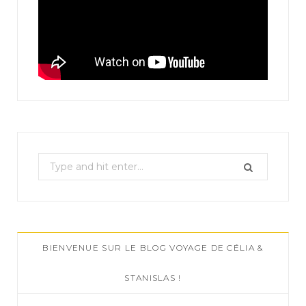
S
e
a
r
c
BIENVENUE SUR LE BLOG VOYAGE DE CÉLIA &
h
f
STANISLAS !
o
r