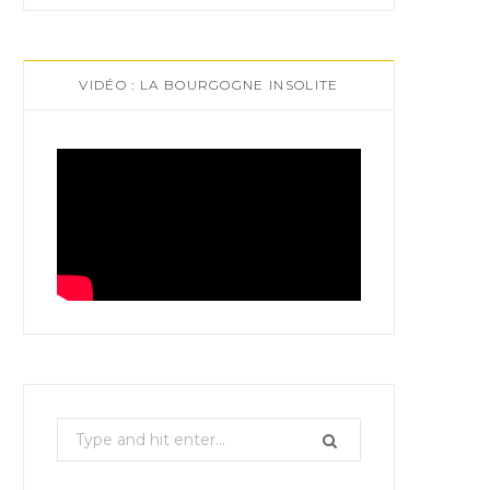
VIDÉO : LA BOURGOGNE INSOLITE
S
e
a