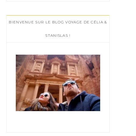
r
c
BIENVENUE SUR LE BLOG VOYAGE DE CÉLIA &
h
f
STANISLAS !
o
r
: