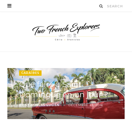
CARAÏBES
Que faire à Saint
Domingue en un jour ?
BY
STANISLAS LUCIEN
DÉCEMBRE 23, 2016