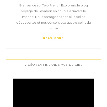
Bienvenue sur Two French Explorers, le blog
voyage de l'évasion en couple à travers le
monde. Nous partageons nos plus belles
découvertes et nos conseils aux quatre coins du
globe.
READ MORE
VIDÉO : LA FINLANDE VUE DU CIEL