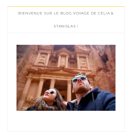
c
BIENVENUE SUR LE BLOG VOYAGE DE CÉLIA &
h
f
STANISLAS !
o
r
: