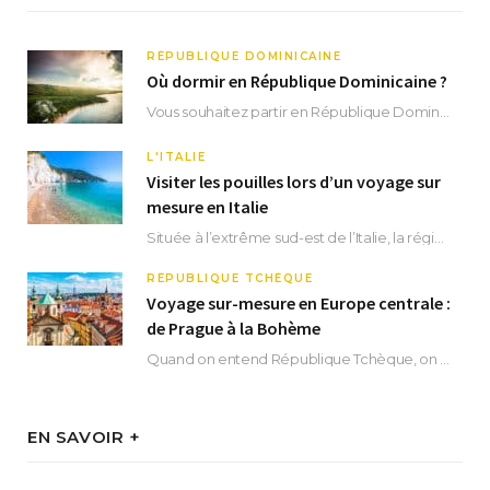
RÉPUBLIQUE DOMINICAINE
Où dormir en République Dominicaine ?
Vous souhaitez partir en République Dominicaine et vous ne savez pas où dormir ? Située aux…
L'ITALIE
Visiter les pouilles lors d’un voyage sur
mesure en Italie
Située à l’extrême sud-est de l’Italie, la région des Pouilles promet un séjour fascinant, à…
RÉPUBLIQUE TCHÈQUE
Voyage sur-mesure en Europe centrale :
de Prague à la Bohème
Quand on entend République Tchèque, on pense immédiatement à sa capitale Prague. Si cette superbe…
EN SAVOIR +