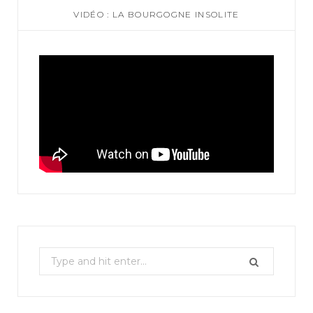
VIDÉO : LA BOURGOGNE INSOLITE
S
e
a
r